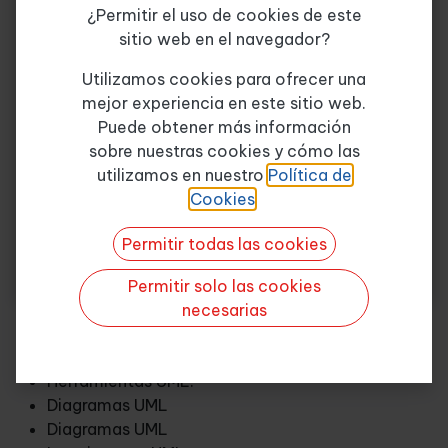
¿Permitir el uso de cookies de este
Notación y semántica estándar.
sitio web en el navegador?
Requisitos.
Tema de consulta
*
Actividades.
Utilizamos cookies para ofrecer una
Interfaces.
mejor experiencia en este sitio web.
Extensiones UML.
Puede obtener más información
Estereotipos.
sobre nuestras cookies y cómo las
Quiero más info
Extensiones de Modelado de Negocio
utilizamos en nuestro
Política de
OCL.
Cookies
.
Modelo Relacional de datos.
UML BÁSICO.
Permitir todas las cookies
UML.
Modelos UML.
Permitir solo las cookies
Clases y diagramas.
necesarias
Implementando el diseño.
Implementando la aplicación.
Herramientas UML.
Diagramas UML
Diagramas UML