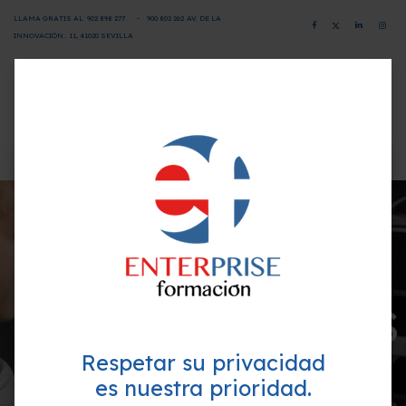
LLAMA GRATIS AL
902 898 277
-
900 802 26
2
AV. DE LA
INNOVACIÓN.. 11, 41020 SEVILLA
CAMPUS VIRTUAL
SOLICITA INFORMACIÓN
×
¿Quieres formarte GRATIS y
mejorar tu perfil profesional?
Empieza hoy mismo. Te ayudamos a elegir el
mejor curso para ti.
CONVOCATORIAS
Respetar su privacidad
es nuestra prioridad.