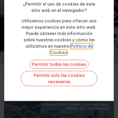
INICIO
¿Permitir el uso de cookies de este
sitio web en el navegador?
Tema de consulta
*
Utilizamos cookies para ofrecer una
mejor experiencia en este sitio web.
Puede obtener más información
sobre nuestras cookies y cómo las
Quiero más info
utilizamos en nuestro
Política de
Cookies
.
Permitir todas las cookies
Permitir solo las cookies
PROYECTOS INTEGRALES
necesarias